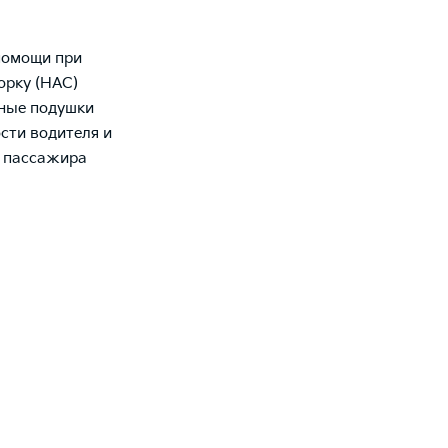
помощи при
горку (HAC)
ные подушки
сти водителя и
о пассажира