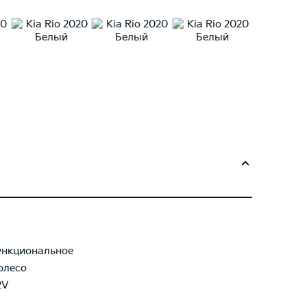
нкциональное
олесо
2V