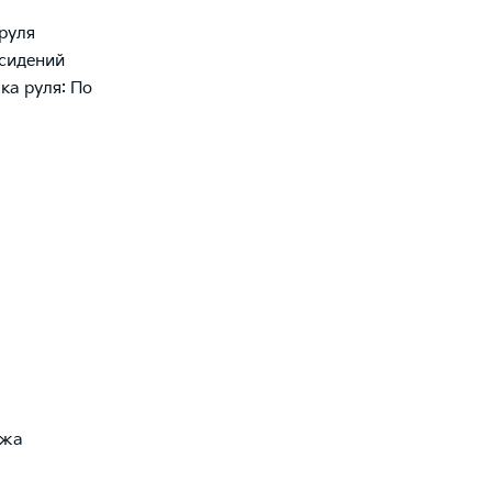
руля
сидений
ка руля: По
ожа