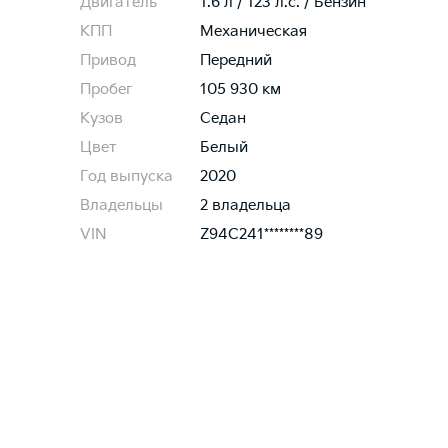
Двигатель
1.6 л / 123 л.c. / Бензин
КПП
Механическая
Привод
Передний
Пробег
105 930 км
Кузов
Седан
Цвет
Белый
Год выпуска
2020
Владельцы
2 владельца
VIN
Z94C241********89