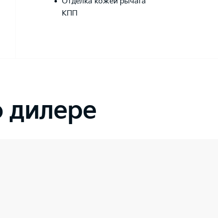
Отделка кожей рычага
КПП
 дилере