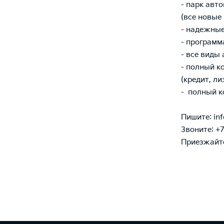
- парк авт
(все новые 
- надежные
- программ
- все виды
- полный к
(кредит, л
- полный к
Пишите: inf
Звоните:
+7
Приезжайте