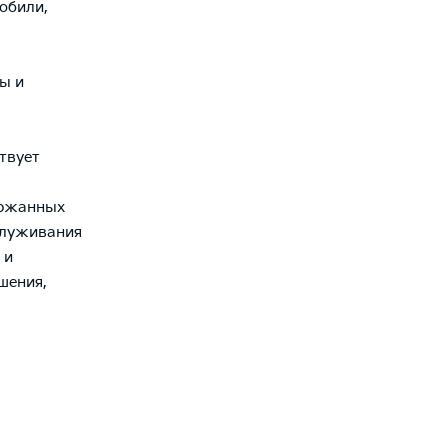
обили,
ы и
твует
ержанных
служивания
 и
шения,