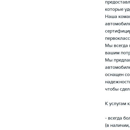
предоставл
которые уд
Наша коман
автомобиля
сертифицир
первоклас
Мы всегда 
вашим потр
Мы предлаг
автомобиле
оснащен со
надежность
чтобы сдел
К услугам 
- всегда б
(в наличии,