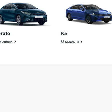
rato
K5
модели
О модели