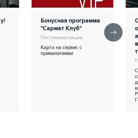
у!
Бонусная программа
"Сармат Клуб"
Постоянная акция
Карта на сервис с
привилегиями
П
С
с
д
в
Р
Г