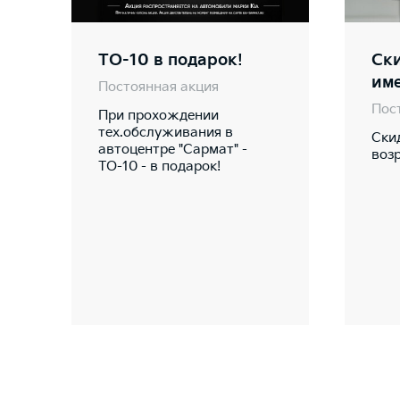
ТО-10 в подарок!
Ск
им
Постоянная акция
Пос
При прохождении
тех.обслуживания в
Ски
автоцентре "Сармат" -
возр
ТО-10 - в подарок!