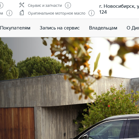
г. Новосибирск, 
Сервис и запчасти
124
ом
Оригинальное моторное масло
Покупателям
Запись на сервис
Владельцам
О Ди
ные
a