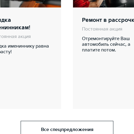
идка
Ремонт в рассрочк
енинникам!
Постоянная акция
тоянная акция
Отремонтируйте Ваш
автомобиль сейчас, а
дка имениннику равна
платите потом.
асту!
Все спецпредложения