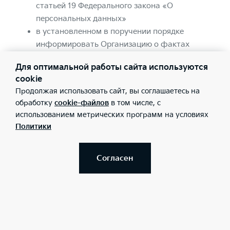
статьей 19 Федерального закона «О
персональных данных»
в установленном в поручении порядке
информировать Организацию о фактах
неправомерной или случайной передачи
Для оптимальной работы сайта используются
(предоставления, распространения, доступа)
cookie
ПДн, повлекшей нарушение прав субъектов
Продолжая использовать сайт, вы соглашаетесь на
персональных данных
обработку
cookie-файлов
в том числе, с
обязательство соблюдать иные условия
использованием метрических программ на условиях
обработки и защиты ПДн, которые были
Политики
указаны/сообщены/согласованы с субъектом
ПДн Организацией. К подобным третьим
Согласен
лицам относятся, в частности, дилерские и
сервисные предприятия Kia в России
(наименования и адреса доступны на сайте
https://www.kia.ru/dealers/
), контрагенты
Организации (включая Организации,
оказывающие услуги колл-центра, услуги